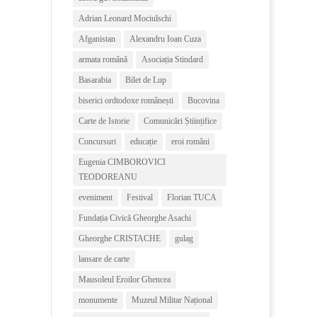
Adrian Leonard Mociulschi
Afganistan
Alexandru Ioan Cuza
armata română
Asociația Stindard
Basarabia
Bilet de Lup
biserici ordtodoxe românești
Bucovina
Carte de Istorie
Comunicări Științifice
Concursuri
educație
eroi români
Eugenia CIMBOROVICI
TEODOREANU
eveniment
Festival
Florian TUCA
Fundația Civică Gheorghe Asachi
Gheorghe CRISTACHE
gulag
lansare de carte
Mausoleul Eroilor Ghencea
monumente
Muzeul Militar Național