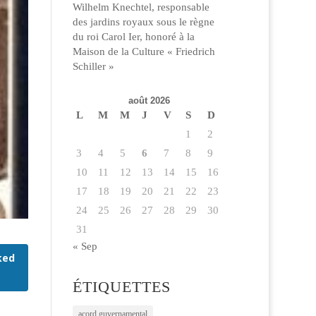
Wilhelm Knechtel, responsable
des jardins royaux sous le règne
du roi Carol Ier, honoré à la
Maison de la Culture « Friedrich
Schiller »
août 2026
L
M
M
J
V
S
D
1
2
3
4
5
6
7
8
9
10
11
12
13
14
15
16
17
18
19
20
21
22
23
24
25
26
27
28
29
30
31
« Sep
ked
ÉTIQUETTES
acord guvernamental