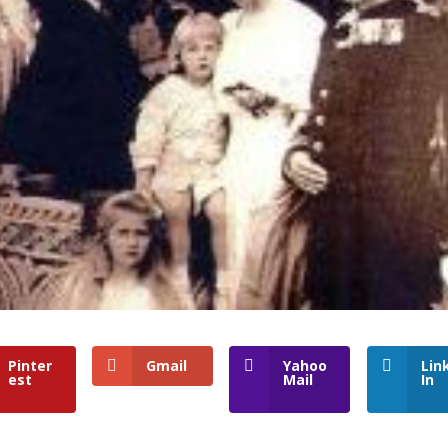
Pinter
Gmail
Yahoo
Lin
est
Mail
In