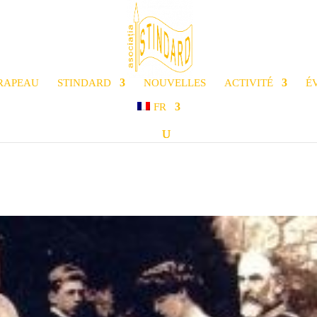
RAPEAU
STINDARD
NOUVELLES
ACTIVITÉ
É
FR