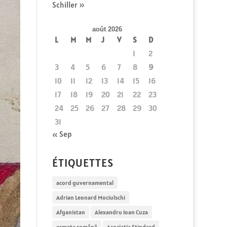
Schiller »
août 2026
L
M
M
J
V
S
D
1
2
3
4
5
6
7
8
9
10
11
12
13
14
15
16
17
18
19
20
21
22
23
24
25
26
27
28
29
30
31
« Sep
ÉTIQUETTES
acord guvernamental
Adrian Leonard Mociulschi
Afganistan
Alexandru Ioan Cuza
armata română
Asociația Stindard