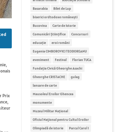
Basarabia
Bilet de Lup
biserici ordtodoxe românești
Bucovina
Carte de Istorie
ked
Comunicări Științifice
Concursuri
educație
eroi români
Eugenia CIMBOROVICI TEODOREANU
eveniment
Festival
Florian TUCA
nie,
Fundația Civică Gheorghe Asachi
lonais
Gheorghe CRISTACHE
gulag
lansare de carte
Mausoleul Eroilor Ghencea
r Prix
ance,
monumente
siteur
Muzeul Militar Național
Oficiul Naţional pentru Cultul Eroilor
Olimpiadă de istorie
Parcul Carol I