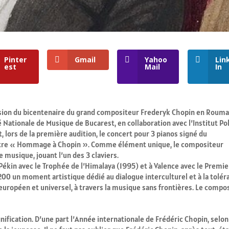
Pinter
Gmail
Yahoo
Lin
est
Mail
In
asion du bicentenaire du grand compositeur Frederyk Chopin en Rouma
é Nationale de Musique de Bucarest, en collaboration avec l’Institut Po
 lors de la première audition, le concert pour 3 pianos signé du
titre « Hommage à Chopin ». Comme élément unique, le compositeur
e musique, jouant l’un des 3 claviers.
Pékin avec le Trophée de l’Himalaya (1995) et à Valence avec le Premie
00 un moment artistique dédié au dialogue interculturel et à la tolér
ropéen et universel, à travers la musique sans frontières. Le compo
ification. D’une part l’Année internationale de Frédéric Chopin, selon