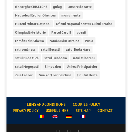
Gheorghe CRISTACHE
gulag
lansare de carte
Mausoleul Eroilor Ghencea
monumente
Muzeul Militar Național
Oficiul Naţional pentru Cultul Eroilor
Olimpiadă de istorie
Parcul Carol I
poezii
românii din Siberia
românii din Ucraina
Rusia
sat românesc
satul Becești
satul Buda Mare
satul Buda Mică
satul Fundoaia
satul Mihoreni
satul Mogoșești
Simpozion
Unirea Principatelor
Ziua Eroilor
Ziua Porților Deschise
Ținutul Herța
TERMS AND CONDITIONS
COOKIES POLICY
PRIVACY POLICY
USEFUL LINKS
SITE MAP
CONTACT