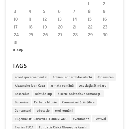
1
2
3
4
5
6
7
8
9
10
11
12
13
14
15
16
17
18
19
20
21
22
23
24
25
26
27
28
29
30
31
« Sep
TAGS
acord guvernamental
Adrian Leonard Mociulschi
Afganistan
Alexandru Ioan Cuza
armata română
Asociația Stindard
Basarabia
Bilet de Lup
biserici ordtodoxe românești
Bucovina
Carte de Istorie
Comunicări Științifice
Concursuri
educație
eroi români
Eugenia CIMBOROVICI TEODOREANU
eveniment
Festival
Florian TUCA
Fundația Civică Gheorghe Asachi