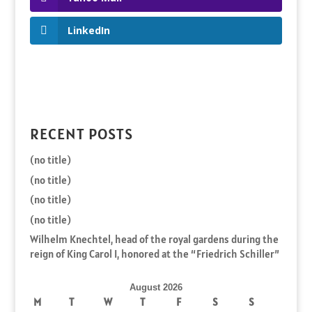
LinkedIn
RECENT POSTS
(no title)
(no title)
(no title)
(no title)
Wilhelm Knechtel, head of the royal gardens during the
reign of King Carol I, honored at the “Friedrich Schiller”
August 2026
M
T
W
T
F
S
S