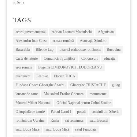
« Sep
TAGS
acord guvernamental
Adrian Leonard Mociulschi
Afganistan
Alexandru Ioan Cuza
armata română
Asociația Stindard
Basarabia
Bilet de Lup
biserici ordtodoxe românești
Bucovina
Carte de Istorie
Comunicări Științifice
Concursuri
educație
eroi români
Eugenia CIMBOROVICI TEODOREANU
eveniment
Festival
Florian TUCA
Fundația Civică Gheorghe Asachi
Gheorghe CRISTACHE
gulag
lansare de carte
Mausoleul Eroilor Ghencea
monumente
Muzeul Militar Național
Oficiul Naţional pentru Cultul Eroilor
Olimpiadă de istorie
Parcul Carol I
poezii
românii din Siberia
românii din Ucraina
Rusia
sat românesc
satul Becești
satul Buda Mare
satul Buda Mică
satul Fundoaia