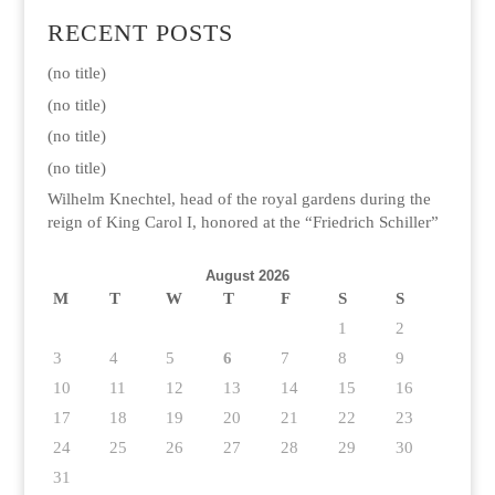
RECENT POSTS
(no title)
(no title)
(no title)
(no title)
Wilhelm Knechtel, head of the royal gardens during the
reign of King Carol I, honored at the “Friedrich Schiller”
August 2026
M
T
W
T
F
S
S
1
2
3
4
5
6
7
8
9
10
11
12
13
14
15
16
17
18
19
20
21
22
23
24
25
26
27
28
29
30
31