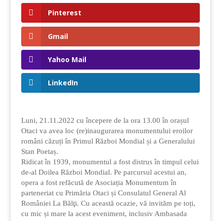
Pinterest
Gmail
Yahoo Mail
LinkedIn
Luni, 21.11.2022 cu începere de la ora 13.00 în orașul
Otaci va avea loc (re)inaugurarea monumentului eroilor
români căzuți în Primul Război Mondial și a Generalului
Stan Poetaș.
Ridicat în 1939, monumentul a fost distrus în timpul celui
de-al Doilea Război Mondial. Pe parcursul acestui an,
opera a fost refăcută de Asociația Monumentum în
parteneriat cu Primăria Otaci și Consulatul General Al
României La Bălţi. Cu această ocazie, vă invităm pe toți,
cu mic și mare la acest eveniment, inclusiv Ambasada