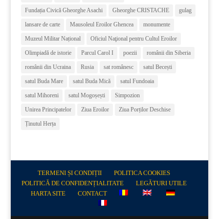
Fundația Civică Gheorghe Asachi
Gheorghe CRISTACHE
gulag
lansare de carte
Mausoleul Eroilor Ghencea
monumente
Muzeul Militar Național
Oficiul Naţional pentru Cultul Eroilor
Olimpiadă de istorie
Parcul Carol I
poezii
românii din Siberia
românii din Ucraina
Rusia
sat românesc
satul Becești
satul Buda Mare
satul Buda Mică
satul Fundoaia
satul Mihoreni
satul Mogoșești
Simpozion
Unirea Principatelor
Ziua Eroilor
Ziua Porților Deschise
Ținutul Herța
TERMENI ȘI CONDIȚII
POLITICA COOKIES
POLITICĂ DE CONFIDENȚIALITATE
LEGĂTURI UTILE
HARTA SITE
CONTACT