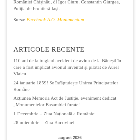
României Chișinău, dl Igor Ciuru, Constantin Giurgea,
Poliția de Frontieră Iași.
Sursa:
Facebook A.O. Monumentum
ARTICOLE RECENTE
110 ani de la tragicul accident de avion de la Bănești în
care a fost implicat avionul inventat și pilotat de Aurel
Vlaicu
24 ianuarie 1859! Se înfăptuiește Unirea Principatelor
Române
Acțiunea Memoria Act de Justiție, eveniment dedicat
„Monumentelor Basarabiei furate”
1 Decembrie – Ziua Naţională a României
28 noiembrie – Ziua Bucovinei
august 2026