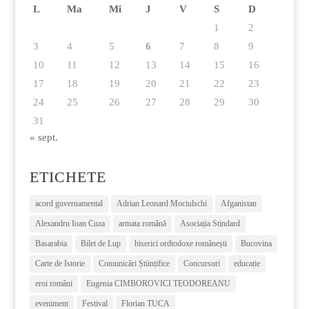
L
Ma
Mi
J
V
S
D
1
2
3
4
5
6
7
8
9
10
11
12
13
14
15
16
17
18
19
20
21
22
23
24
25
26
27
28
29
30
31
« sept.
ETICHETE
acord guvernamental
Adrian Leonard Mociulschi
Afganistan
Alexandru Ioan Cuza
armata română
Asociația Stindard
Basarabia
Bilet de Lup
biserici ordtodoxe românești
Bucovina
Carte de Istorie
Comunicări Științifice
Concursuri
educație
eroi români
Eugenia CIMBOROVICI TEODOREANU
eveniment
Festival
Florian TUCA