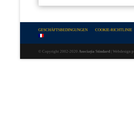
GESCHÄFTSBEDINGUNGEN
COOKIE-RICHTLINIE
© Copyright 2002-2020
Asociația Stindard
| Webdesign p