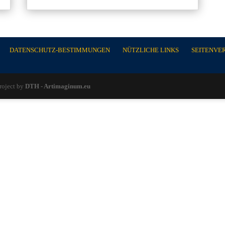
DATENSCHUTZ-BESTIMMUNGEN
NÜTZLICHE LINKS
SEITENVE
roject by
DTH - Artimaginum.eu