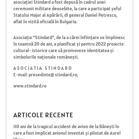
asociației Stindard a fost depusă în cadrul unei
ceremonii militare deosebite, la care a participat șeful
Statului Major al Apărării, dl general Daniel Petrescu,
aflat în vizită oficială în Bulgaria.
Asociaţia ’’Stindard”, de la a cărei înfiinţare se împlinesc
în toamnă 20 de ani, a planificat şi pentru 2022 proiecte
cultural- istorice care să promoveze identitatea şi
simbolurile naţionale româneşti.
A S O C I A T I A S T I N D A R D
E-mail: presedinte@ stindard.ro;
www.stindard.ro
ARTICOLE RECENTE
110 ani de la tragicul accident de avion de la Bănești în
care a fost implicat avionul inventat și pilotat de Aurel