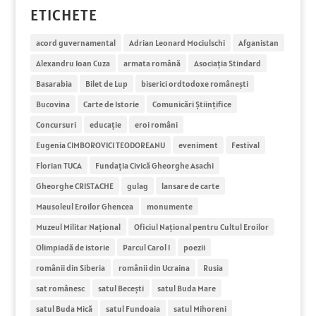
ETICHETE
acord guvernamental
Adrian Leonard Mociulschi
Afganistan
Alexandru Ioan Cuza
armata română
Asociația Stindard
Basarabia
Bilet de Lup
biserici ordtodoxe românești
Bucovina
Carte de Istorie
Comunicări Științifice
Concursuri
educație
eroi români
Eugenia CIMBOROVICI TEODOREANU
eveniment
Festival
Florian TUCA
Fundația Civică Gheorghe Asachi
Gheorghe CRISTACHE
gulag
lansare de carte
Mausoleul Eroilor Ghencea
monumente
Muzeul Militar Național
Oficiul Naţional pentru Cultul Eroilor
Olimpiadă de istorie
Parcul Carol I
poezii
românii din Siberia
românii din Ucraina
Rusia
sat românesc
satul Becești
satul Buda Mare
satul Buda Mică
satul Fundoaia
satul Mihoreni