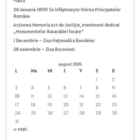
Vlaicu
24 ianuarie 1859! Se înfăptuiește Unirea Principatelor
Române
Acțiunea Memoria Act de Justiție, eveniment dedicat
„Monumentelor Basarabiei furate”
1 Decembrie – Ziua Naţională a României
28 noiembrie – Ziua Bucovinei
august 2026
L
Ma
Mi
J
V
S
D
1
2
3
4
5
6
7
8
9
10
11
12
13
14
15
16
17
18
19
20
21
22
23
24
25
26
27
28
29
30
31
« sept.