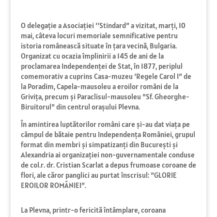
O delegaţie a Asociaţiei ’’Stindard” a vizitat, marţi, 10
mai, câteva locuri memoriale semnificative pentru
istoria românească situate în ţara vecină, Bulgaria.
Organizat cu ocazia împlinirii a 145 de ani de la
proclamarea Independenței de Stat, în 1877, periplul
comemorativ a cuprins Casa-muzeu ’Regele Carol I” de
la Poradim, Capela-mausoleu a eroilor români de la
Griviţa, precum şi Paraclisul-mausoleu ”Sf. Gheorghe-
Biruitorul” din centrul orașului Plevna.
În amintirea luptătorilor români care şi-au dat viaţa pe
câmpul de bătaie pentru Independenţa României, grupul
format din membri şi simpatizanţi din Bucureşti şi
Alexandria ai organizaţiei non-guvernamentale conduse
de col.r. dr. Cristian Scarlat a depus frumoase coroane de
flori, ale căror panglici au purtat înscrisul: ”GLORIE
EROILOR ROMÂNIEI”.
La Plevna, printr-o fericită întâmplare, coroana