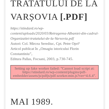
TRATATULUI DE LA
VARȘOVIA
[.PDF]
https://stindard.ro/wp-
content/uploads/2020/03/Retragerea-Albaniei-din-cadrul-
Organizatiei-tratatului-de-la-Varsovia.pdf
Autori: Col. Mircea Serediuc, Cpt. Petre Opriº
Articol publicat în „Omagiu istoricului Florin
Constantiniu”,
Editura Pallas, Focsani, 2003, p.730-745.
Setting up fake worker failed: "Cannot load script at:
https://stindard.ro/wp-content/plugins/pdf-
embedder/assets/js/pdfjs/pdf.worker.min.js?ver=4.6.4".
MAI 1989.