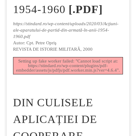
1954-1960
[.PDF]
https://stindard.ro/wp-content/uploads/2020/03/Acţiuni-
ale-aparatului-de-partid-din-armatã-în-anii-1954-
1960.pdf
Autor: Cpt. Petre Opriş
REVISTA DE ISTORIE MILITARÃ, 2000
Setting up fake worker failed: "Cannot load script at:
https://stindard.ro/wp-content/plugins/pdf-
embedder/assets/js/pdfjs/pdf.worker.min.js?ver=4.6.4".
DIN CULISELE
APLICAȚIEI DE
COOPERARE