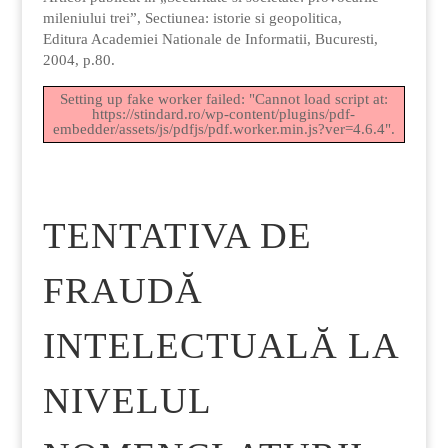
mileniului trei”, Sectiunea: istorie si geopolitica,
Editura Academiei Nationale de Informatii, Bucuresti,
2004, p.80.
Setting up fake worker failed: "Cannot load script at:
https://stindard.ro/wp-content/plugins/pdf-
embedder/assets/js/pdfjs/pdf.worker.min.js?ver=4.6.4".
TENTATIVA DE
FRAUDĂ
INTELECTUALĂ LA
NIVELUL