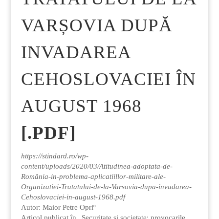
VARȘOVIA DUPĂ
INVADAREA
CEHOSLOVACIEI ÎN
AUGUST 1968
[.PDF]
https://stindard.ro/wp-
content/uploads/2020/03/Atitudinea-adoptata-de-
România-in-problema-aplicatiillor-militare-ale-
Organizatiei-Tratatului-de-la-Varsovia-dupa-invadarea-
Cehoslovaciei-in-august-1968.pdf
Autor: Maior Petre Opriº
Articol publicat în „Securitate si societate: provocarile