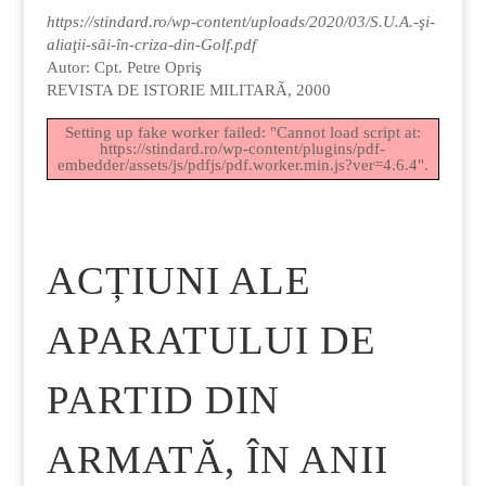
https://stindard.ro/wp-content/uploads/2020/03/S.U.A.-şi-
aliaţii-sãi-în-criza-din-Golf.pdf
Autor: Cpt. Petre Opriş
REVISTA DE ISTORIE MILITARÃ, 2000
Setting up fake worker failed: "Cannot load script at:
https://stindard.ro/wp-content/plugins/pdf-
embedder/assets/js/pdfjs/pdf.worker.min.js?ver=4.6.4".
ACȚIUNI ALE
APARATULUI DE
PARTID DIN
ARMATĂ, ÎN ANII