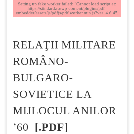
Setting up fake worker failed: "Cannot load script at:
https://stindard.ro/wp-content/plugins/pdf-
embedder/assets/js/pdfjs/pdf.worker.min.js?ver=4.6.4".
RELAŢII MILITARE
ROMÂNO-
BULGARO-
SOVIETICE LA
MIJLOCUL ANILOR
’60
[.PDF]