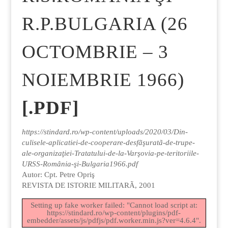
R.P.BULGARIA (26
OCTOMBRIE – 3
NOIEMBRIE 1966)
[.PDF]
https://stindard.ro/wp-content/uploads/2020/03/Din-
culisele-aplicatiei-de-cooperare-desfãşuratã-de-trupe-
ale-organizaţiei-Tratatului-de-la-Varşovia-pe-teritoriile-
URSS-România-şi-Bulgaria1966.pdf
Autor: Cpt. Petre Opriş
REVISTA DE ISTORIE MILITARÃ, 2001
Setting up fake worker failed: "Cannot load script at:
https://stindard.ro/wp-content/plugins/pdf-
embedder/assets/js/pdfjs/pdf.worker.min.js?ver=4.6.4".