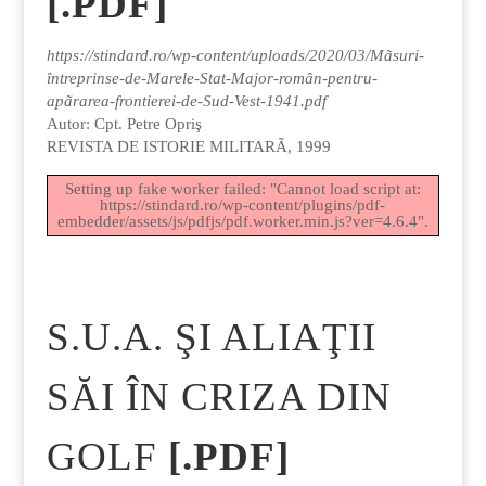
[.PDF]
https://stindard.ro/wp-content/uploads/2020/03/Mãsuri-
întreprinse-de-Marele-Stat-Major-român-pentru-
apãrarea-frontierei-de-Sud-Vest-1941.pdf
Autor: Cpt. Petre Opriş
REVISTA DE ISTORIE MILITARÃ, 1999
Setting up fake worker failed: "Cannot load script at:
https://stindard.ro/wp-content/plugins/pdf-
embedder/assets/js/pdfjs/pdf.worker.min.js?ver=4.6.4".
S.U.A. ŞI ALIAŢII
SĂI ÎN CRIZA DIN
GOLF
[.PDF]