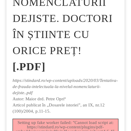
NOMENCLATURII
DEJISTE. DOCTORI
ÎN ȘTIINTE CU
ORICE PREȚ!
[.PDF]
https://stindard.ro/wp-content/uploads/2020/03/Tentativa-
de-frauda-intelectuala-la-nivelul-nomenclaturii-
dejiste..pdf
Autor: Maior drd. Petre Opriº
Articol publicat în „Dosarele istoriei”, an IX, nr.12
(100)/2004, p.11-15.
Setting up fake worker failed: "Cannot load script at:
https://stindard.ro/wp-content/plugins/pdf-