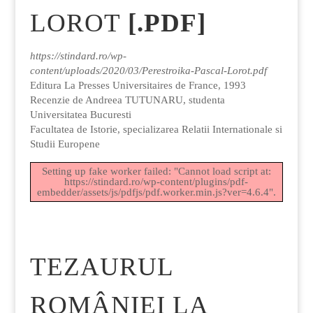
LOROT
[.PDF]
https://stindard.ro/wp-
content/uploads/2020/03/Perestroika-Pascal-Lorot.pdf
Editura La Presses Universitaires de France, 1993
Recenzie de Andreea TUTUNARU, studenta
Universitatea Bucuresti
Facultatea de Istorie, specializarea Relatii Internationale si
Studii Europene
Setting up fake worker failed: "Cannot load script at:
https://stindard.ro/wp-content/plugins/pdf-
embedder/assets/js/pdfjs/pdf.worker.min.js?ver=4.6.4".
TEZAURUL
ROMÂNIEI LA