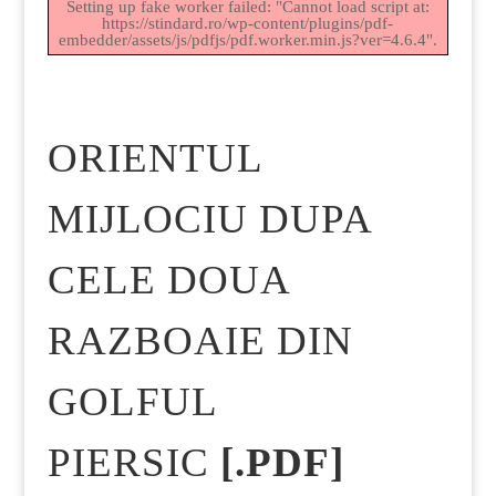
Setting up fake worker failed: "Cannot load script at:
https://stindard.ro/wp-content/plugins/pdf-
embedder/assets/js/pdfjs/pdf.worker.min.js?ver=4.6.4".
ORIENTUL
MIJLOCIU DUPA
CELE DOUA
RAZBOAIE DIN
GOLFUL
PIERSIC
[.PDF]