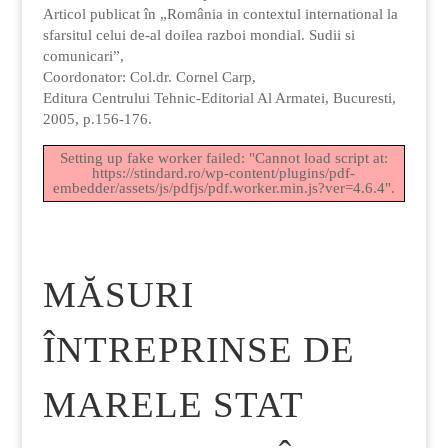
Articol publicat în „România in contextul international la
sfarsitul celui de-al doilea razboi mondial. Sudii si
comunicari”,
Coordonator: Col.dr. Cornel Carp,
Editura Centrului Tehnic-Editorial Al Armatei, Bucuresti,
2005, p.156-176.
Setting up fake worker failed: "Cannot load script at:
https://stindard.ro/wp-content/plugins/pdf-
embedder/assets/js/pdfjs/pdf.worker.min.js?ver=4.6.4".
MĂSURI
ÎNTREPRINSE DE
MARELE STAT