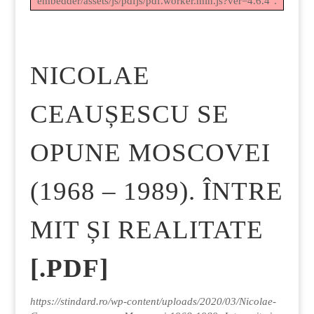
embedder/assets/js/pdfjs/pdf.worker.min.js?ver=4.6.4".
NICOLAE
CEAUȘESCU SE
OPUNE MOSCOVEI
(1968 – 1989). ÎNTRE
MIT ȘI REALITATE
[.PDF]
https://stindard.ro/wp-content/uploads/2020/03/Nicolae-