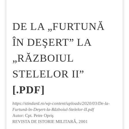
DE LA „FURTUNĂ
ÎN DEŞERT” LA
„RĂZBOIUL
STELELOR II”
[.PDF]
https://stindard.ro/wp-content/uploads/2020/03/De-la-
Furtunã-în-Deşert-la-Rãzboiul-Stelelor-II.pdf
Autor: Cpt. Petre Opriş
REVISTA DE ISTORIE MILITARÃ, 2001