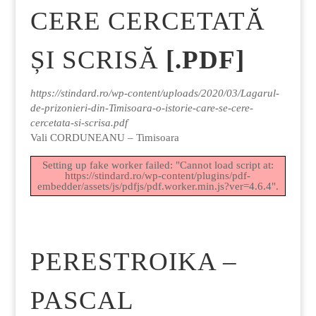
CERE CERCETATĂ
ȘI SCRISĂ
[.PDF]
https://stindard.ro/wp-content/uploads/2020/03/Lagarul-
de-prizonieri-din-Timisoara-o-istorie-care-se-cere-
cercetata-si-scrisa.pdf
Vali CORDUNEANU – Timisoara
Setting up fake worker failed: "Cannot load script at:
https://stindard.ro/wp-content/plugins/pdf-
embedder/assets/js/pdfjs/pdf.worker.min.js?ver=4.6.4".
PERESTROIKA –
PASCAL