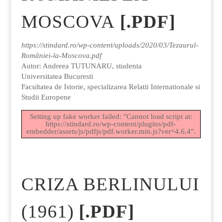
MOSCOVA
[.PDF]
https://stindard.ro/wp-content/uploads/2020/03/Tezaurul-
României-la-Moscova.pdf
Autor: Andreea TUTUNARU, studenta
Universitatea Bucuresti
Facultatea de Istorie, specializarea Relatii Internationale si
Studii Europene
Setting up fake worker failed: "Cannot load script at:
https://stindard.ro/wp-content/plugins/pdf-
embedder/assets/js/pdfjs/pdf.worker.min.js?ver=4.6.4".
CRIZA BERLINULUI
(1961)
[.PDF]