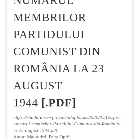
NUMARUL
MEMBRILOR
PARTIDULUI
COMUNIST DIN
ROMÂNIA LA 23
AUGUST
1944
[.PDF]
https://stindard.ro/wp-content/uploads/2020/03/Despre-
numarul-membrilor-Partidului-Comunist-din-România-
la-23-august-1944.pdf
Autor: Maior drd. Petre Opriº