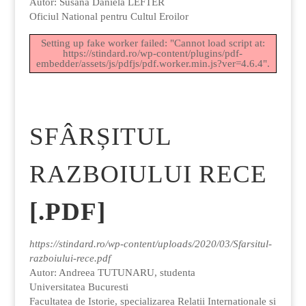
Autor: Susana Daniela LEFTER
Oficiul National pentru Cultul Eroilor
Setting up fake worker failed: "Cannot load script at:
https://stindard.ro/wp-content/plugins/pdf-
embedder/assets/js/pdfjs/pdf.worker.min.js?ver=4.6.4".
SFÂRȘITUL
RAZBOIULUI RECE
[.PDF]
https://stindard.ro/wp-content/uploads/2020/03/Sfarsitul-
razboiului-rece.pdf
Autor: Andreea TUTUNARU, studenta
Universitatea Bucuresti
Facultatea de Istorie, specializarea Relatii Internationale si