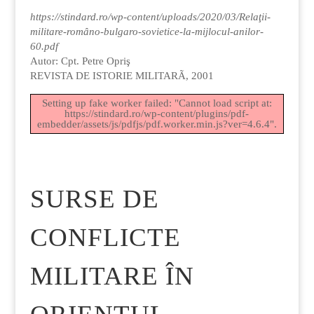
https://stindard.ro/wp-content/uploads/2020/03/Relaţii-
militare-româno-bulgaro-sovietice-la-mijlocul-anilor-
60.pdf
Autor: Cpt. Petre Opriş
REVISTA DE ISTORIE MILITARÃ, 2001
Setting up fake worker failed: "Cannot load script at:
https://stindard.ro/wp-content/plugins/pdf-
embedder/assets/js/pdfjs/pdf.worker.min.js?ver=4.6.4".
SURSE DE
CONFLICTE
MILITARE ÎN