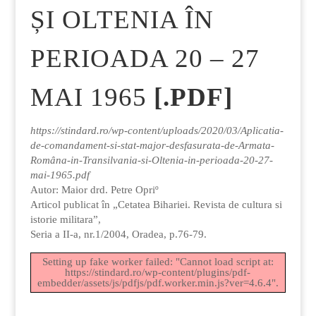
ȘI OLTENIA ÎN
PERIOADA 20 – 27
MAI 1965
[.PDF]
https://stindard.ro/wp-content/uploads/2020/03/Aplicatia-
de-comandament-si-stat-major-desfasurata-de-Armata-
Româna-in-Transilvania-si-Oltenia-in-perioada-20-27-
mai-1965.pdf
Autor: Maior drd. Petre Opriº
Articol publicat în „Cetatea Bihariei. Revista de cultura si
istorie militara”,
Seria a II-a, nr.1/2004, Oradea, p.76-79.
Setting up fake worker failed: "Cannot load script at:
https://stindard.ro/wp-content/plugins/pdf-
embedder/assets/js/pdfjs/pdf.worker.min.js?ver=4.6.4".