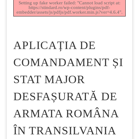
Setting up fake worker failed: "Cannot load script at:
https://stindard.ro/wp-content/plugins/pdf-
embedder/assets/js/pdfjs/pdf.worker.min.js?ver=4.6.4".
APLICAȚIA DE
COMANDAMENT ȘI
STAT MAJOR
DESFAȘURATĂ DE
ARMATA ROMÂNA
ÎN TRANSILVANIA