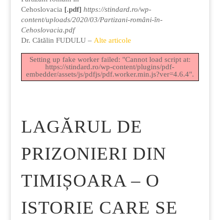
Cehoslovacia
[.pdf]
https://stindard.ro/wp-
content/uploads/2020/03/Partizani-români-în-
Cehoslovacia.pdf
Dr. Cătălin FUDULU –
Alte articole
Setting up fake worker failed: "Cannot load script at:
https://stindard.ro/wp-content/plugins/pdf-
embedder/assets/js/pdfjs/pdf.worker.min.js?ver=4.6.4".
LAGĂRUL DE
PRIZONIERI DIN
TIMIȘOARA – O
ISTORIE CARE SE