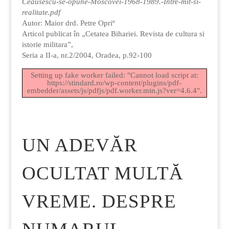
Ceausescu-se-opune-Moscovei-1968-1989.-Intre-mit-si-
realitate.pdf
Autor: Maior drd. Petre Opriº
Articol publicat în „Cetatea Bihariei. Revista de cultura si
istorie militara”,
Seria a II-a, nr.2/2004, Oradea, p.92-100
Setting up fake worker failed: "Cannot load script at:
https://stindard.ro/wp-content/plugins/pdf-
embedder/assets/js/pdfjs/pdf.worker.min.js?ver=4.6.4".
UN ADEVĂR
OCULTAT MULTĂ
VREME. DESPRE