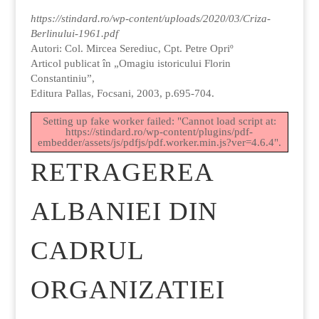
https://stindard.ro/wp-content/uploads/2020/03/Criza-
Berlinului-1961.pdf
Autori: Col. Mircea Serediuc, Cpt. Petre Opriº
Articol publicat în „Omagiu istoricului Florin
Constantiniu”,
Editura Pallas, Focsani, 2003, p.695-704.
Setting up fake worker failed: "Cannot load script at:
https://stindard.ro/wp-content/plugins/pdf-
embedder/assets/js/pdfjs/pdf.worker.min.js?ver=4.6.4".
RETRAGEREA
ALBANIEI DIN
CADRUL
ORGANIZATIEI