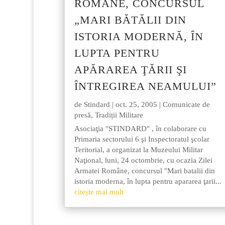
ROMÂNE, CONCURSUL
„MARI BĂTĂLII DIN
ISTORIA MODERNĂ, ÎN
LUPTA PENTRU
APĂRAREA ŢĂRII ŞI
ÎNTREGIREA NEAMULUI”
de
Stindard
|
oct. 25, 2005
|
Comunicate de
presă
,
Tradiții Militare
Asociaţia "STINDARD" , în colaborare cu
Primaria sectorului 6 şi Inspectoratul şcolar
Teritorial, a organizat la Muzeului Militar
Naţional, luni, 24 octombrie, cu ocazia Zilei
Armatei Române, concursul "Mari batalii din
istoria moderna, în lupta pentru apararea ţarii...
citește mai mult