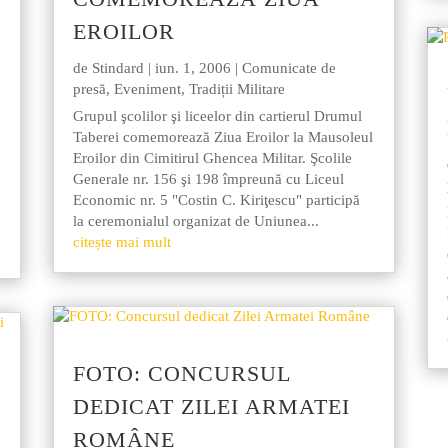
EROILOR
de
Stindard
|
iun. 1, 2006
|
Comunicate de
presă
,
Eveniment
,
Tradiții Militare
Grupul şcolilor şi liceelor din cartierul Drumul
Taberei comemorează Ziua Eroilor la Mausoleul
Eroilor din Cimitirul Ghencea Militar. Şcolile
Generale nr. 156 şi 198 împreună cu Liceul
Economic nr. 5 "Costin C. Kiriţescu" participă
la ceremonialul organizat de Uniunea...
citește mai mult
FOTO: CONCURSUL
DEDICAT ZILEI ARMATEI
ROMÂNE