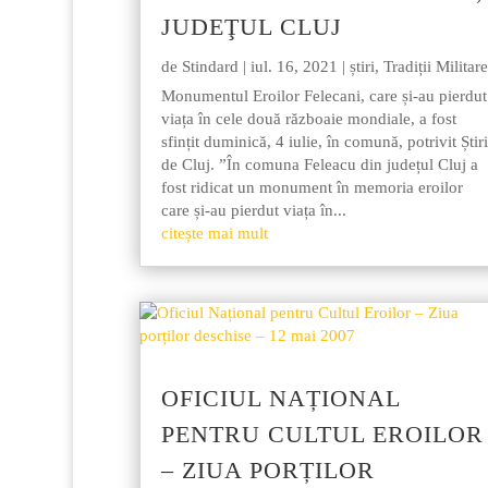
JUDEŢUL CLUJ
de
Stindard
|
iul. 16, 2021
|
știri
,
Tradiții Militare
Monumentul Eroilor Felecani, care și-au pierdut
viața în cele două războaie mondiale, a fost
sfințit duminică, 4 iulie, în comună, potrivit Știri
de Cluj. ”În comuna Feleacu din județul Cluj a
fost ridicat un monument în memoria eroilor
care și-au pierdut viața în...
citește mai mult
OFICIUL NAȚIONAL
PENTRU CULTUL EROILOR
– ZIUA PORȚILOR