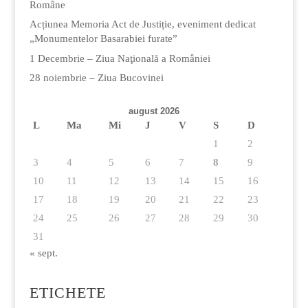
Române
Acțiunea Memoria Act de Justiție, eveniment dedicat
„Monumentelor Basarabiei furate”
1 Decembrie – Ziua Naţională a României
28 noiembrie – Ziua Bucovinei
august 2026
L
Ma
Mi
J
V
S
D
1
2
3
4
5
6
7
8
9
10
11
12
13
14
15
16
17
18
19
20
21
22
23
24
25
26
27
28
29
30
31
« sept.
ETICHETE