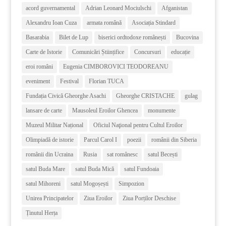
acord guvernamental
Adrian Leonard Mociulschi
Afganistan
Alexandru Ioan Cuza
armata română
Asociația Stindard
Basarabia
Bilet de Lup
biserici ordtodoxe românești
Bucovina
Carte de Istorie
Comunicări Științifice
Concursuri
educație
eroi români
Eugenia CIMBOROVICI TEODOREANU
eveniment
Festival
Florian TUCA
Fundația Civică Gheorghe Asachi
Gheorghe CRISTACHE
gulag
lansare de carte
Mausoleul Eroilor Ghencea
monumente
Muzeul Militar Național
Oficiul Naţional pentru Cultul Eroilor
Olimpiadă de istorie
Parcul Carol I
poezii
românii din Siberia
românii din Ucraina
Rusia
sat românesc
satul Becești
satul Buda Mare
satul Buda Mică
satul Fundoaia
satul Mihoreni
satul Mogoșești
Simpozion
Unirea Principatelor
Ziua Eroilor
Ziua Porților Deschise
Ținutul Herța