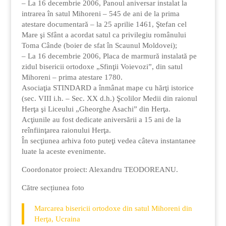
– La 16 decembrie 2006, Panoul aniversar instalat la
intrarea în satul Mihoreni – 545 de ani de la prima
atestare documentară – la 25 aprilie 1461, Ştefan cel
Mare şi Sfânt a acordat satul ca privilegiu românului
Toma Cânde (boier de sfat în Scaunul Moldovei);
– La 16 decembrie 2006, Placa de marmură instalată pe
zidul bisericii ortodoxe „Sfinţii Voievozi”, din satul
Mihoreni – prima atestare 1780.
Asociaţia STINDARD a înmânat mape cu hărţi istorice
(sec. VIII i.h. – Sec. XX d.h.) Şcolilor Medii din raionul
Herţa şi Liceului „Gheorghe Asachi” din Herţa.
Acţiunile au fost dedicate aniversării a 15 ani de la
reînfiinţarea raionului Herţa.
În secţiunea arhiva foto puteţi vedea câteva instantanee
luate la aceste evenimente.
Coordonator proiect: Alexandru TEODOREANU.
Către secțiunea foto
Marcarea bisericii ortodoxe din satul Mihoreni din
Herţa, Ucraina