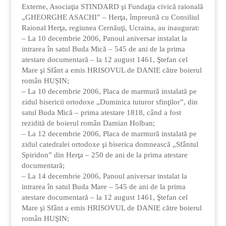
Externe, Asociaţia STINDARD şi Fundaţia civică raională
„GHEORGHE ASACHI” – Herţa, împreună cu Consiliul
Raional Herţa, regiunea Cernăuţi, Ucraina, au inaugurat:
– La 10 decembrie 2006, Panoul aniversar instalat la
intrarea în satul Buda Mică – 545 de ani de la prima
atestare documentară – la 12 august 1461, Ştefan cel
Mare şi Sfânt a emis HRISOVUL de DANIE către boierul
român HUȘIN;
– La 10 decembrie 2006, Placa de marmură instalată pe
zidul bisericii ortodoxe „Duminica tuturor sfinţilor”, din
satul Buda Mică – prima atestare 1818, când a fost
rezidită de boierul român Damian Holban;
– La 12 decembrie 2006, Placa de marmură instalată pe
zidul catedralei ortodoxe şi biserica domnească „Sfântul
Spiridon” din Herţa – 250 de ani de la prima atestare
documentară;
– La 14 decembrie 2006, Panoul aniversar instalat la
intrarea în satul Buda Mare – 545 de ani de la prima
atestare documentară – la 12 august 1461, Ştefan cel
Mare şi Sfânt a emis HRISOVUL de DANIE către boierul
român HUŞIN;