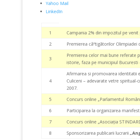
Yahoo Mail
LinkedIn
1
Campania 2% din impozitul pe venit 
2
Premierea câºtigãtorilor Olimpiadei d
Premierea celor mai bune referate pr
3
istorie, faza pe municipiul Bucuresti
Afirmarea si promovarea identitatii 
4
Culiceni – adevarate vetre spiritual-c
2007.
5
Concurs online „Parlamentul României
6
Participarea la organizarea manifesta
7
Concurs online „Asociaţia STINDARD – 
8
Sponsorizarea publicarii lucrarii
„
Ang