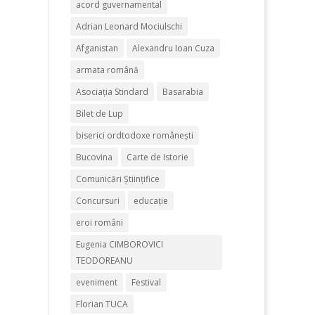
acord guvernamental
Adrian Leonard Mociulschi
Afganistan
Alexandru Ioan Cuza
armata română
Asociația Stindard
Basarabia
Bilet de Lup
biserici ordtodoxe românești
Bucovina
Carte de Istorie
Comunicări Științifice
Concursuri
educație
eroi români
Eugenia CIMBOROVICI
TEODOREANU
eveniment
Festival
Florian TUCA