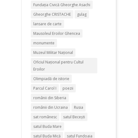
Fundația Civică Gheorghe Asachi
Gheorghe CRISTACHE
gulag
lansare de carte
Mausoleul Eroilor Ghencea
monumente
Muzeul Militar Național
Oficiul Naţional pentru Cultul
Eroilor
Olimpiadă de istorie
Parcul Carol I
poezii
românii din Siberia
românii din Ucraina
Rusia
sat românesc
satul Becești
satul Buda Mare
satul Buda Mică
satul Fundoaia