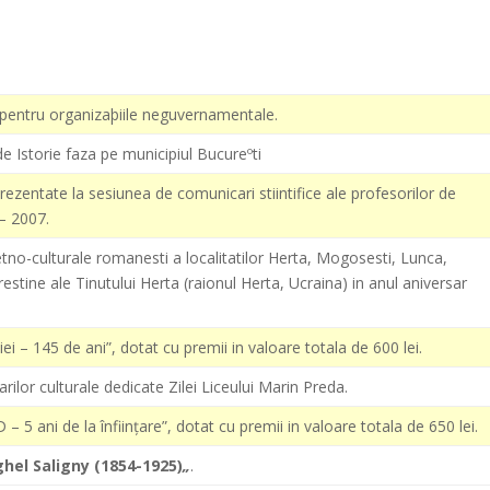
pentru organizaþiile neguvernamentale.
e Istorie faza pe municipiul Bucureºti
ezentate la sesiunea de comunicari stiintifice ale profesorilor de
 – 2007.
etno-culturale romanesti a localitatilor Herta, Mogosesti, Lunca,
restine ale Tinutului Herta (raionul Herta, Ucraina) in anul aniversar
 – 145 de ani”, dotat cu premii in valoare totala de 600 lei.
rilor culturale dedicate Zilei Liceului Marin Preda.
5 ani de la înfiinţare”, dotat cu premii in valoare totala de 650 lei.
hel Saligny (1854-1925)
„
.