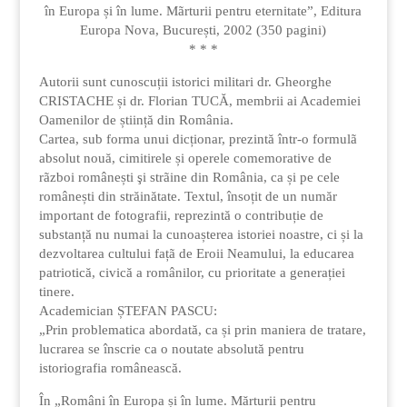
în Europa și în lume. Mãrturii pentru eternitate”, Editura
Europa Nova, București, 2002 (350 pagini)
* * *
Autorii sunt cunoscuții istorici militari dr. Gheorghe
CRISTACHE și dr. Florian TUCĂ, membrii ai Academiei
Oamenilor de știință din România.
Cartea, sub forma unui dicționar, prezintă într-o formulã
absolut nouă, cimitirele și operele comemorative de
rãzboi românești şi strãine din România, ca și pe cele
românești din străinătate. Textul, însoțit de un număr
important de fotografii, reprezintă o contribuție de
substanță nu numai la cunoașterea istoriei noastre, ci și la
dezvoltarea cultului fațã de Eroii Neamului, la educarea
patriotică, civică a românilor, cu prioritate a generației
tinere.
Academician ȘTEFAN PASCU:
„Prin problematica abordată, ca și prin maniera de tratare,
lucrarea se înscrie ca o noutate absolută pentru
istoriografia românească.
În „Români în Europa și în lume. Mărturii pentru