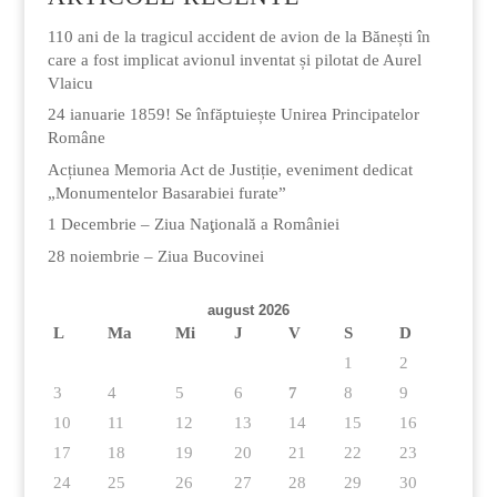
110 ani de la tragicul accident de avion de la Bănești în
care a fost implicat avionul inventat și pilotat de Aurel
Vlaicu
24 ianuarie 1859! Se înfăptuiește Unirea Principatelor
Române
Acțiunea Memoria Act de Justiție, eveniment dedicat
„Monumentelor Basarabiei furate”
1 Decembrie – Ziua Naţională a României
28 noiembrie – Ziua Bucovinei
august 2026
L
Ma
Mi
J
V
S
D
1
2
3
4
5
6
7
8
9
10
11
12
13
14
15
16
17
18
19
20
21
22
23
24
25
26
27
28
29
30