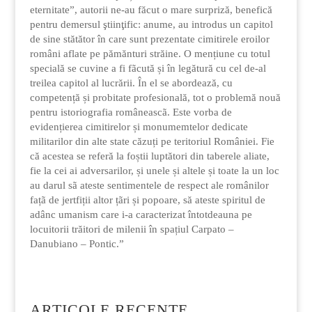
eternitate”, autorii ne-au făcut o mare surpriză, benefică
pentru demersul ştiinţific: anume, au introdus un capitol
de sine stătător în care sunt prezentate cimitirele eroilor
români aflate pe pămănturi străine. O mențiune cu totul
specială se cuvine a fi fãcută și în legătură cu cel de-al
treilea capitol al lucrării. În el se abordează, cu
competență și probitate profesională, tot o problemă nouă
pentru istoriografia româneascã. Este vorba de
evidențierea cimitirelor și monumemtelor dedicate
militarilor din alte state căzuți pe teritoriul României. Fie
că acestea se referă la foștii luptători din taberele aliate,
fie la cei ai adversarilor, și unele și altele și toate la un loc
au darul sã ateste sentimentele de respect ale românilor
fațã de jertfiții altor țãri și popoare, să ateste spiritul de
adânc umanism care i-a caracterizat întotdeauna pe
locuitorii trăitori de milenii în spațiul Carpato –
Danubiano – Pontic.”
ARTICOLE RECENTE