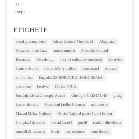
31
« sept.
ETICHETE
acord guvernamental
Adrian Leonard Mociulschi
Afganistan
Alexandru Ioan Cuza
armata română
Asociația Stindard
Basarabia
Bilet de Lup
biserici ordtodoxe românești
Bucovina
Carte de Istorie
Comunicări Științifice
Concursuri
educație
eroi români
Eugenia CIMBOROVICI TEODOREANU
eveniment
Festival
Florian TUCA
Fundația Civică Gheorghe Asachi
Gheorghe CRISTACHE
gulag
lansare de carte
Mausoleul Eroilor Ghencea
monumente
Muzeul Militar Național
Oficiul Naţional pentru Cultul Eroilor
Olimpiadă de istorie
Parcul Carol I
poezii
românii din Siberia
românii din Ucraina
Rusia
sat românesc
satul Becești