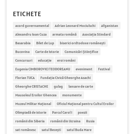
ETICHETE
acord guvernamental
Adrian Leonard Mociulschi
Afganistan
Alexandru Ioan Cuza
armata română
Asociația Stindard
Basarabia
Bilet de Lup
biserici ordtodoxe românești
Bucovina
Carte de Istorie
Comunicări Științifice
Concursuri
educație
eroi români
Eugenia CIMBOROVICI TEODOREANU
eveniment
Festival
Florian TUCA
Fundația Civică Gheorghe Asachi
Gheorghe CRISTACHE
gulag
lansare de carte
Mausoleul Eroilor Ghencea
monumente
Muzeul Militar Național
Oficiul Naţional pentru Cultul Eroilor
Olimpiadă de istorie
Parcul Carol I
poezii
românii din Siberia
românii din Ucraina
Rusia
sat românesc
satul Becești
satul Buda Mare