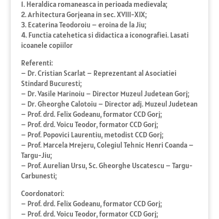
1. Heraldica romaneasca in perioada medievala;
2. Arhitectura Gorjeana in sec. XVIII-XIX;
3. Ecaterina Teodoroiu – eroina de la Jiu;
4. Functia catehetica si didactica a iconografiei. Lasati
icoanele copiilor
Referenti:
– Dr. Cristian Scarlat – Reprezentant al Asociatiei
Stindard Bucuresti;
– Dr. Vasile Marinoiu – Director Muzeul Judetean Gorj;
– Dr. Gheorghe Calotoiu – Director adj. Muzeul Judetean
– Prof. drd. Felix Godeanu, formator CCD Gorj;
– Prof. drd. Voicu Teodor, formator CCD Gorj;
– Prof. Popovici Laurentiu, metodist CCD Gorj;
– Prof. Marcela Mrejeru, Colegiul Tehnic Henri Coanda –
Targu-Jiu;
– Prof. Aurelian Ursu, Sc. Gheorghe Uscatescu – Targu-
Carbunesti;
Coordonatori:
– Prof. drd. Felix Godeanu, formator CCD Gorj;
– Prof. drd. Voicu Teodor, formator CCD Gorj;