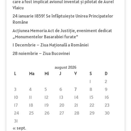
care a fost implicat avionul inventat și pilotat de Aurel
Vlaicu
24 ianuarie 1859! Se înfăptuiește Unirea Principatelor
Române
Acțiunea Memoria Act de Justiție, eveniment dedicat
„Monumentelor Basarabiei furate”
1 Decembrie – Ziua Naţională a României
28 noiembrie – Ziua Bucovinei
august 2026
L
Ma
Mi
J
V
S
D
1
2
3
4
5
6
7
8
9
10
11
12
13
14
15
16
17
18
19
20
21
22
23
24
25
26
27
28
29
30
31
« sept.