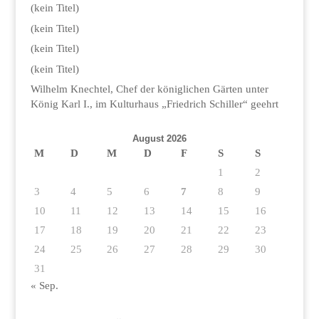
(kein Titel)
(kein Titel)
(kein Titel)
(kein Titel)
Wilhelm Knechtel, Chef der königlichen Gärten unter
König Karl I., im Kulturhaus „Friedrich Schiller“ geehrt
August 2026
M
D
M
D
F
S
S
1
2
3
4
5
6
7
8
9
10
11
12
13
14
15
16
17
18
19
20
21
22
23
24
25
26
27
28
29
30
31
« Sep.