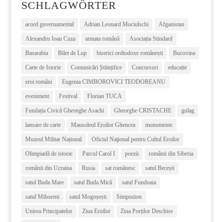
SCHLAGWÖRTER
acord guvernamental
Adrian Leonard Mociulschi
Afganistan
Alexandru Ioan Cuza
armata română
Asociația Stindard
Basarabia
Bilet de Lup
biserici ordtodoxe românești
Bucovina
Carte de Istorie
Comunicări Științifice
Concursuri
educație
eroi români
Eugenia CIMBOROVICI TEODOREANU
eveniment
Festival
Florian TUCA
Fundația Civică Gheorghe Asachi
Gheorghe CRISTACHE
gulag
lansare de carte
Mausoleul Eroilor Ghencea
monumente
Muzeul Militar Național
Oficiul Naţional pentru Cultul Eroilor
Olimpiadă de istorie
Parcul Carol I
poezii
românii din Siberia
românii din Ucraina
Rusia
sat românesc
satul Becești
satul Buda Mare
satul Buda Mică
satul Fundoaia
satul Mihoreni
satul Mogoșești
Simpozion
Unirea Principatelor
Ziua Eroilor
Ziua Porților Deschise