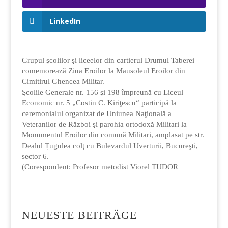
LinkedIn
Grupul şcolilor şi liceelor din cartierul Drumul Taberei
comemorează Ziua Eroilor la Mausoleul Eroilor din
Cimitirul Ghencea Militar.
Şcolile Generale nr. 156 şi 198 împreună cu Liceul
Economic nr. 5 „Costin C. Kiriţescu“ participă la
ceremonialul organizat de Uniunea Naţională a
Veteranilor de Război şi parohia ortodoxă Militari la
Monumentul Eroilor din comună Militari, amplasat pe str.
Dealul Țugulea colţ cu Bulevardul Uverturii, Bucureşti,
sector 6.
(Corespondent: Profesor metodist Viorel TUDOR
NEUESTE BEITRÄGE