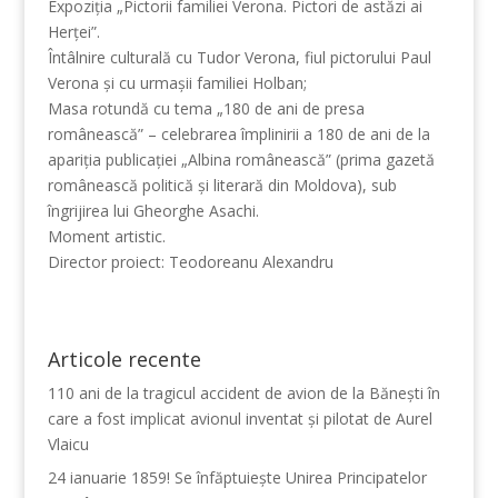
Expoziţia „Pictorii familiei Verona. Pictori de astăzi ai
Herţei”.
Întâlnire culturală cu Tudor Verona, fiul pictorului Paul
Verona şi cu urmaşii familiei Holban;
Masa rotundă cu tema „180 de ani de presa
românească” – celebrarea împlinirii a 180 de ani de la
apariţia publicaţiei „Albina românească” (prima gazetă
românească politică şi literară din Moldova), sub
îngrijirea lui Gheorghe Asachi.
Moment artistic.
Director proiect: Teodoreanu Alexandru
Articole recente
110 ani de la tragicul accident de avion de la Bănești în
care a fost implicat avionul inventat și pilotat de Aurel
Vlaicu
24 ianuarie 1859! Se înfăptuiește Unirea Principatelor