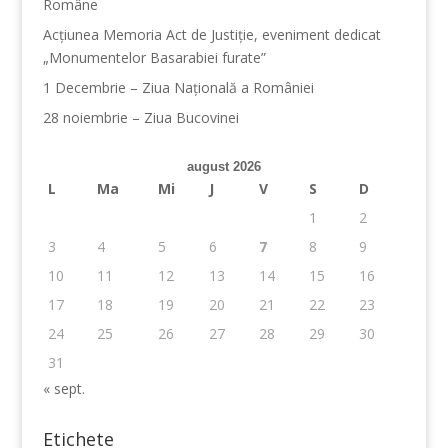
Române
Acțiunea Memoria Act de Justiție, eveniment dedicat
„Monumentelor Basarabiei furate”
1 Decembrie – Ziua Naţională a României
28 noiembrie – Ziua Bucovinei
august 2026
L
Ma
Mi
J
V
S
D
1
2
3
4
5
6
7
8
9
10
11
12
13
14
15
16
17
18
19
20
21
22
23
24
25
26
27
28
29
30
31
« sept.
Etichete