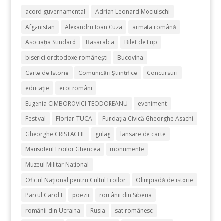
acord guvernamental
Adrian Leonard Mociulschi
Afganistan
Alexandru Ioan Cuza
armata română
Asociația Stindard
Basarabia
Bilet de Lup
biserici ordtodoxe românești
Bucovina
Carte de Istorie
Comunicări Științifice
Concursuri
educație
eroi români
Eugenia CIMBOROVICI TEODOREANU
eveniment
Festival
Florian TUCA
Fundația Civică Gheorghe Asachi
Gheorghe CRISTACHE
gulag
lansare de carte
Mausoleul Eroilor Ghencea
monumente
Muzeul Militar Național
Oficiul Naţional pentru Cultul Eroilor
Olimpiadă de istorie
Parcul Carol I
poezii
românii din Siberia
românii din Ucraina
Rusia
sat românesc