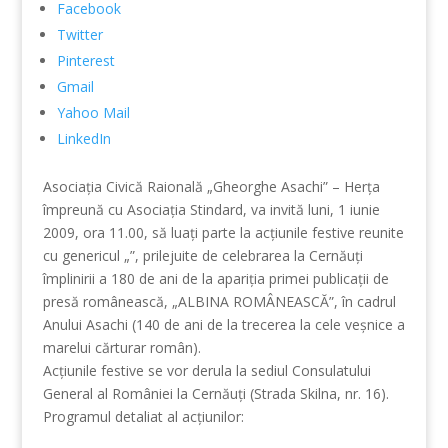
Facebook
Twitter
Pinterest
Gmail
Yahoo Mail
LinkedIn
Asociaţia Civică Raională „Gheorghe Asachi” – Herţa
împreună cu Asociaţia Stindard, va invită luni, 1 iunie
2009, ora 11.00, să luaţi parte la acţiunile festive reunite
cu genericul „”, prilejuite de celebrarea la Cernăuţi
împlinirii a 180 de ani de la apariţia primei publicaţii de
presă românească, „ALBINA ROMÂNEASCĂ”, în cadrul
Anului Asachi (140 de ani de la trecerea la cele veşnice a
marelui cărturar român).
Acţiunile festive se vor derula la sediul Consulatului
General al României la Cernăuţi (Strada Skilna, nr. 16).
Programul detaliat al acţiunilor: