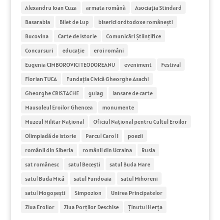
Alexandru Ioan Cuza
armata română
Asociația Stindard
Basarabia
Bilet de Lup
biserici ordtodoxe românești
Bucovina
Carte de Istorie
Comunicări Științifice
Concursuri
educație
eroi români
Eugenia CIMBOROVICI TEODOREANU
eveniment
Festival
Florian TUCA
Fundația Civică Gheorghe Asachi
Gheorghe CRISTACHE
gulag
lansare de carte
Mausoleul Eroilor Ghencea
monumente
Muzeul Militar Național
Oficiul Naţional pentru Cultul Eroilor
Olimpiadă de istorie
Parcul Carol I
poezii
românii din Siberia
românii din Ucraina
Rusia
sat românesc
satul Becești
satul Buda Mare
satul Buda Mică
satul Fundoaia
satul Mihoreni
satul Mogoșești
Simpozion
Unirea Principatelor
Ziua Eroilor
Ziua Porților Deschise
Ținutul Herța