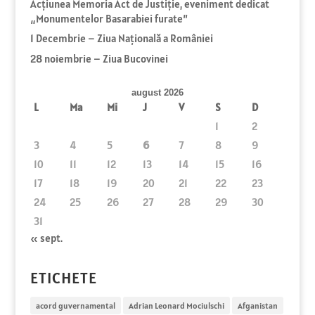
Acțiunea Memoria Act de Justiție, eveniment dedicat
„Monumentelor Basarabiei furate”
1 Decembrie – Ziua Naţională a României
28 noiembrie – Ziua Bucovinei
august 2026
L
Ma
Mi
J
V
S
D
1
2
3
4
5
6
7
8
9
10
11
12
13
14
15
16
17
18
19
20
21
22
23
24
25
26
27
28
29
30
31
« sept.
ETICHETE
acord guvernamental
Adrian Leonard Mociulschi
Afganistan